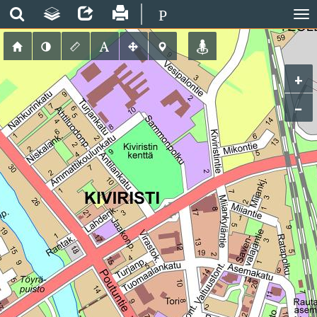
P
+
−