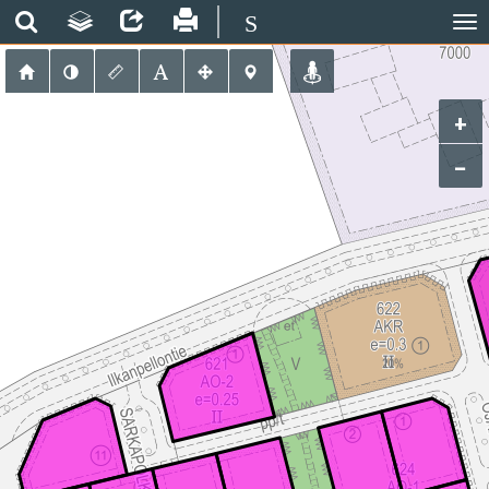
S
+
−