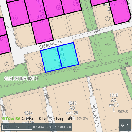
Aineistot: © Lapuan kaupunki
4
50 m
N:6986906.0 E:23498852.0